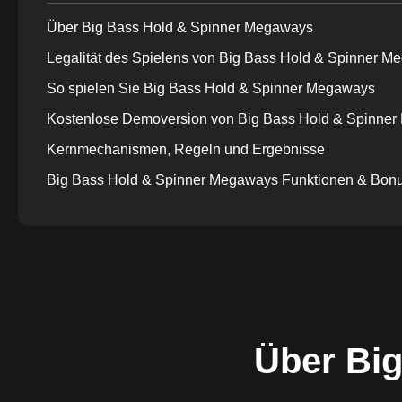
Über Big Bass Hold & Spinner Megaways
Legalität des Spielens von Big Bass Hold & Spinner M
So spielen Sie Big Bass Hold & Spinner Megaways
Kostenlose Demoversion von Big Bass Hold & Spinne
Kernmechanismen, Regeln und Ergebnisse
Big Bass Hold & Spinner Megaways Funktionen & Bon
Big Bass Hold & Spinner Megaways RTP, Volatilität & 
So gehen Sie verantwortungsvoll an Big Bass Hold & 
Big Bass Hold & Spinner Megaways online um echtes G
Einzahlungen, Zahlungen und verantwortungsvolles Spi
Mobile Version von Big Bass Hold & Spinner Megaway
Über Bi