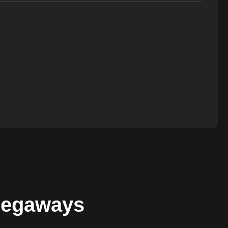
Megaways