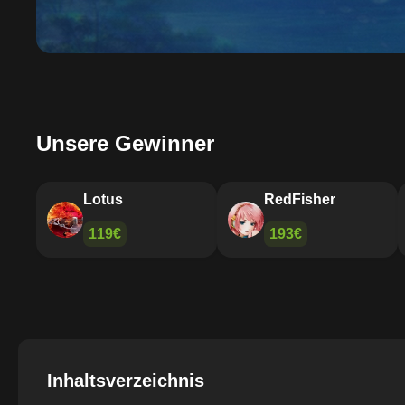
Unsere Gewinner
Lotus
RedFisher
119€
193€
Inhaltsverzeichnis