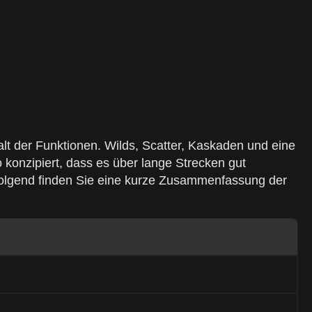
lt der Funktionen. Wilds, Scatter, Kaskaden und eine
o konzipiert, dass es über lange Strecken gut
chfolgend finden Sie eine kurze Zusammenfassung der