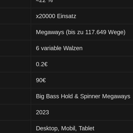
≈22 %
x20000 Einsatz
Megaways (bis zu 117.649 Wege)
6 variable Walzen
0.2€
90€
Big Bass Hold & Spinner Megaways
2023
Desktop, Mobil, Tablet