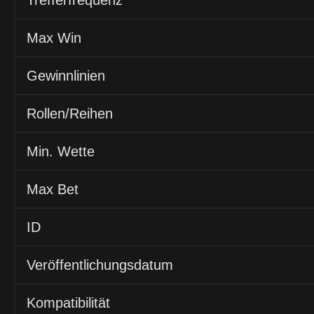
Trefferfrequenz
Max Win
Gewinnlinien
Rollen/Reihen
Min. Wette
Max Bet
ID
Veröffentlichungsdatum
Kompatibilität