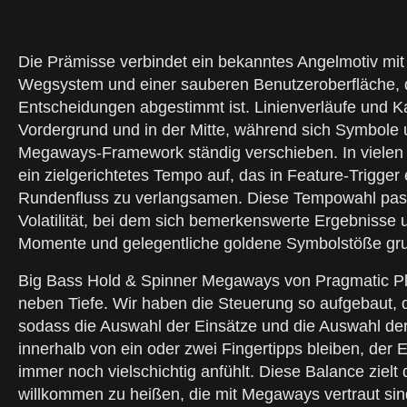
Die Prämisse verbindet ein bekanntes Angelmotiv mi
Wegsystem und einer sauberen Benutzeroberfläche, d
Entscheidungen abgestimmt ist. Linienverläufe und 
Vordergrund und in der Mitte, während sich Symbole
Megaways-Framework ständig verschieben. In vielen F
ein zielgerichtetes Tempo auf, das in Feature-Trigger 
Rundenfluss zu verlangsamen. Diese Tempowahl pass
Volatilität, bei dem sich bemerkenswerte Ergebnisse 
Momente und gelegentliche goldene Symbolstöße gru
Big Bass Hold & Spinner Megaways von Pragmatic Play
neben Tiefe. Wir haben die Steuerung so aufgebaut, da
sodass die Auswahl der Einsätze und die Auswahl d
innerhalb von ein oder zwei Fingertipps bleiben, der
immer noch vielschichtig anfühlt. Diese Balance zielt 
willkommen zu heißen, die mit Megaways vertraut sind,